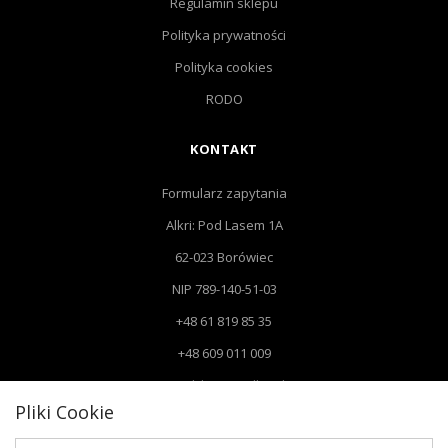
Regulamin sklepu
Polityka prywatności
Polityka cookies
RODO
KONTAKT
Formularz zapytania
Alkri: Pod Lasem 1A
62-023 Borówiec
NIP 789-140-51-03
+48 61 819 85 35
+48 609 011 009
Email: biuro@alkri.pl
Pliki Cookie
Biuro: Pod Lasem 1 A, 62-023 Borówiec