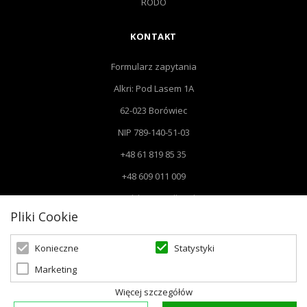
RODO
KONTAKT
Formularz zapytania
Alkri: Pod Lasem 1A
62-023 Borówiec
NIP 789-140-51-03
+48 61 819 85 35
+48 609 011 009
Email: biuro@alkri.pl
Pliki Cookie
Biuro: Pod Lasem 1 A, 62-023 Borówiec
Magazyn i zwroty : ul. Przemysłowa 3, 63-020 Łękno
Statystyki
Konieczne
Marketing
Więcej szczegółów