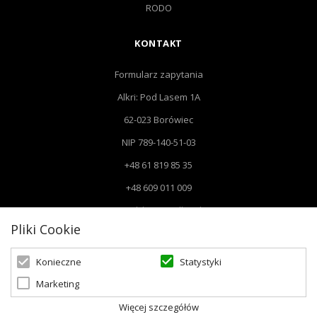
RODO
KONTAKT
Formularz zapytania
Alkri: Pod Lasem 1A
62-023 Borówiec
NIP 789-140-51-03
+48 61 819 85 35
+48 609 011 009
Email: biuro@alkri.pl
Pliki Cookie
Biuro: Pod Lasem 1 A, 62-023 Borówiec
Magazyn i zwroty : ul. Przemysłowa 3, 63-020 Łękno
Statystyki
Konieczne
Marketing
Więcej szczegółów