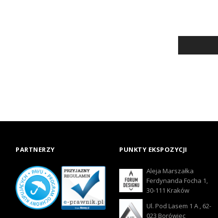
PARTNERZY
PUNKTY EKSPOZYCJI
Aleja Marszałka
Ferdynanda Focha 1,
30-111 Kraków
Ul. Pod Lasem 1 A , 62-
023 Borówiec