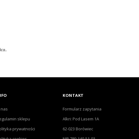
ca..
NFO
KONTAKT
 nas
Formularz zapytania
egulamin sklepu
Alkri: Pod Lasem 1A
olityka prywatności
62-023 Borówiec
olityka cookies
NIP 789-140-51-03