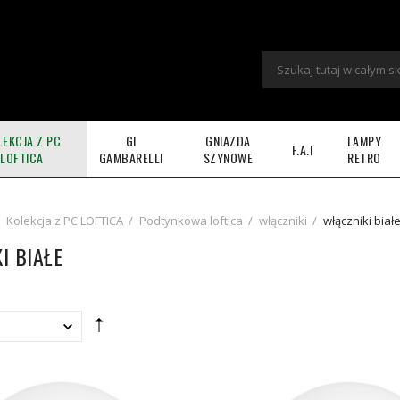
LEKCJA Z PC
GI
GNIAZDA
LAMPY
F.A.I
LOFTICA
GAMBARELLI
SZYNOWE
RETRO
Kolekcja z PC LOFTICA
/
Podtynkowa loftica
/
włączniki
/
włączniki biał
I BIAŁE