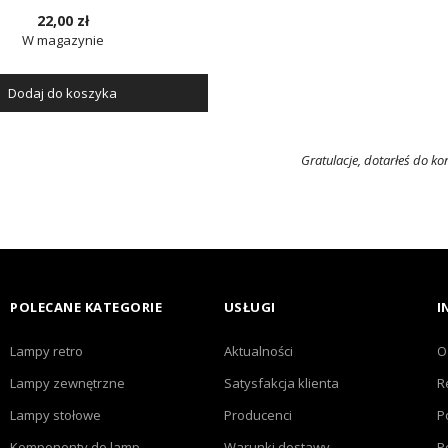
22,00 zł
W magazynie
Dodaj do koszyka
Gratulacje, dotarłeś do koń
POLECANE KATEGORIE
USŁUGI
I
Lampy retro
Aktualności
O
Lampy zewnętrzne
Satysfakcja klienta
R
Lampy stołowe
Producenci
P
Komponenty do lamp
Warunki dostawy
P