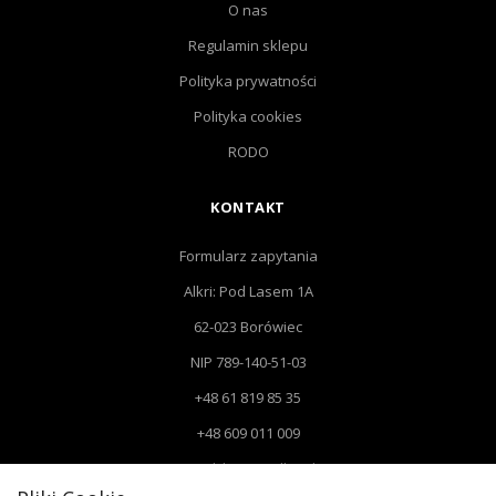
O nas
Regulamin sklepu
Polityka prywatności
Polityka cookies
RODO
KONTAKT
Formularz zapytania
Alkri: Pod Lasem 1A
62-023 Borówiec
NIP 789-140-51-03
+48 61 819 85 35
+48 609 011 009
Email: biuro@alkri.pl