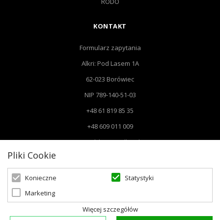
RODO
KONTAKT
Formularz zapytania
Alkri: Pod Lasem 1A
62-023 Borówiec
NIP 789-140-51-03
+48 61 819 85 35
+48 609 011 009
Email: biuro@alkri.pl
Pliki Cookie
Biuro: Pod Lasem 1 A, 62-023 Borówiec
Magazyn i zwroty : ul. Przemysłowa 3, 63-020 Łękno
Statystyki
Konieczne
Marketing
Więcej szczegółów