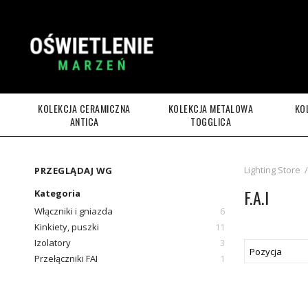
KOLEKCJA CERAMICZNA
KOLEKCJA METALOWA
KO
ANTICA
TOGGLICA
Lighting Store
/
PRZEGLĄDAJ WG
F.A.I
Kategoria
Włączniki i gniazda
6
Kinkiety, puszki
11
Izolatory
3
Przełączniki FAI
1