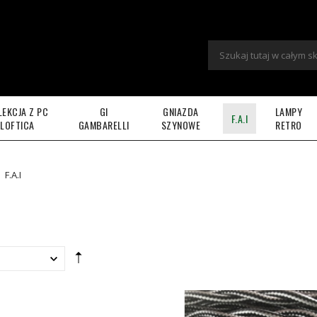
LEKCJA Z PC
GI
GNIAZDA
LAMPY
F.A.I
LOFTICA
GAMBARELLI
SZYNOWE
RETRO
F.A.I