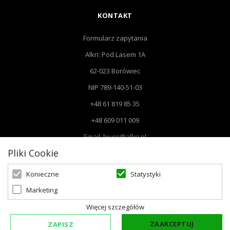
KONTAKT
Formularz zapytania
Alkri: Pod Lasem 1A
62-023 Borówiec
NIP 789-140-51-03
+48 61 819 85 35
+48 609 011 009
Email: biuro@alkri.pl
Pliki Cookie
Biuro: Pod Lasem 1 A, 62-023 Borówiec
Magazyn i zwroty : ul. Przemysłowa 3, 63-020 Łękno
Statystyki
Konieczne
Marketing
Więcej szczegółów
ZAAKCEPTUJ
ZAPISZ