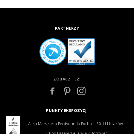
PARTNERZY
ZOBACZ TEŻ:
PUNKTY EKSPOZYCJI
Aleja Marszałka Ferdynanda Focha 1, 30-111 Kraków
Ul. Pod Lasem 1 A , 62-023 Borówiec