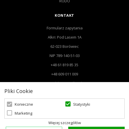
RODO
KONTAKT
Formularz zapytania
Alkri: Pod Lasem 1A
62-023 Borówiec
NIP 789-140-51-03
+48 61 819 85 35
+48 609 011 009
Email: biuro@alkri.pl
Pliki Cookie
Biuro: Pod Lasem 1 A, 62-023 Borówiec
Magazyn i zwroty : ul. Przemysłowa 3, 63-020 Łękno
Statystyki
Konieczne
Marketing
Więcej szczegółów