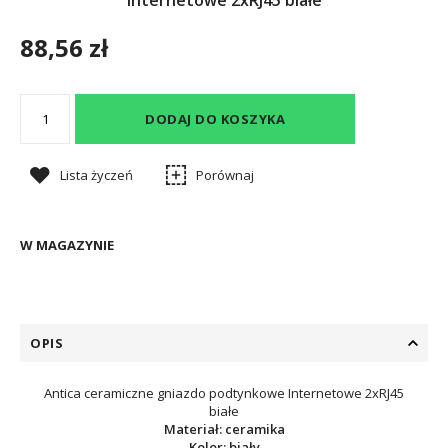
Internetowe 2xRJ45 białe
88,56 zł
DODAJ DO KOSZYKA
Lista życzeń
Porównaj
W MAGAZYNIE
OPIS
Antica ceramiczne gniazdo podtynkowe Internetowe 2xRJ45
białe
Materiał: ceramika
Kolor: biały