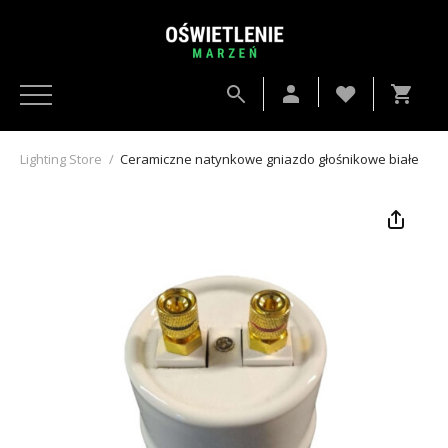
Lighting Store
/
Ceramiczne natynkowe gniazdo głośnikowe białe