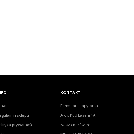
NFO
KONTAKT
 nas
Formularz zapytania
egulamin sklepu
Alkri: Pod Lasem 1A
olityka prywatności
62-023 Borówiec