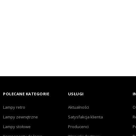
POLECANE KATEGORIE
USŁUGI
I
Lampy retro
Aktualności
O
Lampy zewnętrzne
Satysfakcja klienta
R
Lampy stołowe
Producenci
P