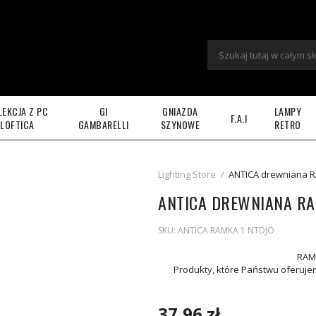
LEKCJA Z PC
GI
GNIAZDA
LAMPY
F.A.I
LOFTICA
GAMBARELLI
SZYNOWE
RETRO
Lighting Store
/
ANTICA drewniana 
ANTICA DREWNIANA RA
SKU:
ANTICA RAMKA 1 NTDJO
RAM
Produkty, które Państwu oferuje
37,96 zł