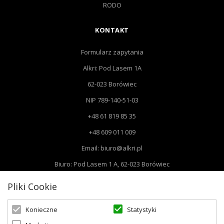
RODO
KONTAKT
Formularz zapytania
Alkri: Pod Lasem 1A
62-023 Borówiec
NIP 789-140-51-03
+48 61 819 85 35
+48 609 011 009
Email: biuro@alkri.pl
Biuro: Pod Lasem 1 A, 62-023 Borówiec
Magazyn i zwroty : ul. Przemysłowa 3, 63-020 Łękno
Pliki Cookie
Statystyki
Konieczne