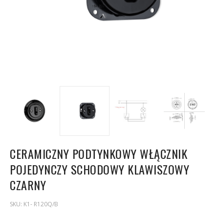
CERAMICZNY PODTYNKOWY WŁĄCZNIK
POJEDYNCZY SCHODOWY KLAWISZOWY
CZARNY
SKU:
K1- R120Q/B