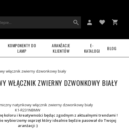
KOMPONENTY DO
ARANŻACJE
E-
BLOG
LAMP
KLIENTÓW
KATALOGI
wy włącznik zwierny dzwonkowy biały
WY WŁĄCZNIK ZWIERNY DZWONKOWY BIAŁY
iczny natynkowy włącznik zwierny dzwonkowy biały
K1-R231NBMW
 koloru i kreatywności będąc zgodnym z aktualnymi trendami !
ie wybierzemy osprzęt który idealnie będzie pasował do Twojej
aranżacji :)