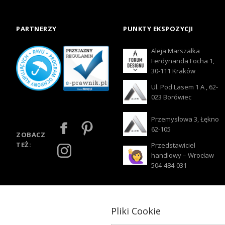
PARTNERZY
PUNKTY EKSPOZYCJI
Aleja Marszałka
Ferdynanda Focha 1,
30-111 Kraków
Ul. Pod Lasem 1 A , 62-
023 Borówiec
Przemysłowa 3, Łękno
62-105
ZOBACZ
TEŻ:
Przedstawiciel
handlowy – Wrocław
504-484-031
Pliki Cookie