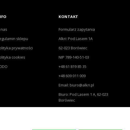
NFO
KONTAKT
 nas
Formularz zapytania
egulamin sklepu
Alkri: Pod Lasem 1A
olityka prywatności
62-023 Borówiec
olityka cookies
NIP 789-140-51-03
ODO
+48 61 819 85 35
+48 609 011 009
Email: biuro@alkri.pl
Biuro: Pod Lasem 1 A, 62-023
Borówiec
Magazyn i zwroty : ul.
Przemysłowa 3, 63-020 Łękno