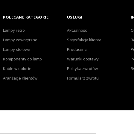
POLECANE KATEGORIE
USŁUGI
I
Lampy retro
Aktualności
O
Lampy zewnętrzne
Satysfakcja klienta
R
Lampy stołowe
Producenci
P
Komponenty do lamp
Warunki dostawy
P
Kable w oplocie
Polityka zwrotów
R
Aranżacje Klientów
Formularz zwrotu