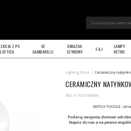
LEKCJA Z PC
GI
GNIAZDA
LAMPY
F.A.I
LOFTICA
GAMBARELLI
SZYNOWE
RETRO
Lighting Store
/
Ceramiczny natynko
CERAMICZNY NATYNKO
SKU:
K1-R231NBMW
ANTICA TOOGLE ceram
Podaruj swojemu domowi odrobinę
Napisz do nas a na pewno wspóln