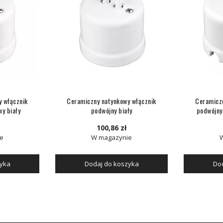
y włącznik
Ceramiczny natynkowy włącznik
Ceramiczn
y biały
podwójny biały
podwójny
100,86 zł
e
W magazynie
zyka
Dodaj do koszyka
Dod