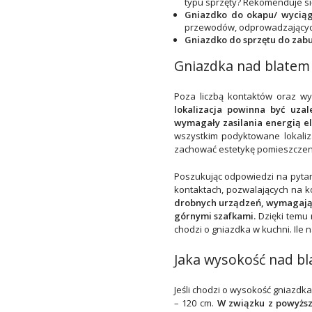
typu sprzęty? Rekomenduje się
Gniazdko do okapu/ wyciąg
przewodów, odprowadzających
Gniazdko do sprzętu do zab
Gniazdka nad blatem 
Poza liczbą kontaktów oraz w
lokalizacja powinna być uza
wymagały zasilania energią el
wszystkim podyktowane lokaliz
zachować estetykę pomieszczen
Poszukując odpowiedzi na pytan
kontaktach, pozwalających na ko
drobnych urządzeń, wymagają 
górnymi szafkami.
Dzięki temu 
chodzi o gniazdka w kuchni. Ile
Jaka wysokość nad bl
Jeśli chodzi o wysokość gniazdka
– 120 cm.
W związku z powyższ