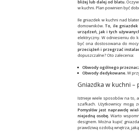
bliżej lub dalej od blatu.
Oczywi
w kuchni. Plan powinien być d
Ile gniazdek w kuchni nad blat
domowników.
To, ile gniazde
urządzeń, jak i tych używany
elektryczny
. W odniesieniu do 
być ona dostosowana do mocy
przeciążeń i przegrzać instal
dopuszczalne? Oto zalecenia:
Obwody ogólnego przeznac
Obwody dedykowane.
W prz
Gniazdka w kuchni – 
Istnieje wiele sposobów na to,
szafkach. Użytkownicy mogą zd
Pomysłów jest naprawdę wiele
niejedną osobę.
Warto wspomnie
designem. Można kupić
gniazda
prawdziwą ozdobą wnętrza, jak