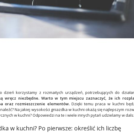
o dzień korzystamy z rozmaitych urządzeń, potrzebujących do działan
ą wręcz niezbędne. Warto w tym miejscu zaznaczyć, że ich rozp
czba oraz rozmieszczenie elementów.
Dzięki temu praca w kuchni będz
naleźć? Na jakiej wysokości gniazdka w kuchni okażą się najlepszym ro
cznych w kuchni? Odpowiedzi na te i wiele innych pytań udzielamy w dalsz
ka w kuchni? Po pierwsze: określić ich liczbę