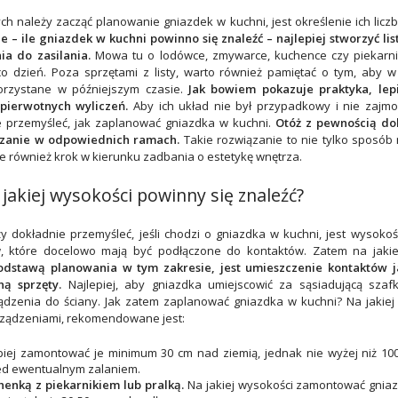
h należy zacząć planowanie gniazdek w kuchni, jest określenie ich liczby
 – ile gniazdek w kuchni powinno się znaleźć – najlepiej stworzyć li
ia do zasilania.
Mowa tu o lodówce, zmywarce, kuchence czy piekarnik
 dzień. Poza sprzętami z listy, warto również pamiętać o tym, aby w
orzystane w późniejszym czasie.
Jak bowiem pokazuje praktyka, lepi
 pierwotnych wyliczeń.
Aby ich układ nie był przypadkowy i nie zajmo
e przemyśleć, jak zaplanować gniazdka w kuchni.
Otóż z pewnością do
zczanie w odpowiednich ramach.
Takie rozwiązanie to nie tylko sposób 
ale również krok w kierunku zadbania o estetykę wnętrza.
jakiej wysokości powinny się znaleźć?
y dokładnie przemyśleć, jeśli chodzi o gniazdka w kuchni, jest wysokoś
, które docelowo mają być podłączone do kontaktów. Zatem na jakie
odstawą planowania w tym zakresie, jest umieszczenie kontaktów ja
ną sprzęty.
Najlepiej, aby gniazdka umiejscowić za sąsiadującą szaf
dzenia do ściany. Jak zatem zaplanować gniazdka w kuchni? Na jakiej 
rządzeniami, rekomendowane jest:
piej zamontować je minimum 30 cm nad ziemią, jednak nie wyżej niż 10
ed ewentualnym zalaniem.
enką z piekarnikiem lub pralką.
Na jakiej wysokości zamontować gniazd