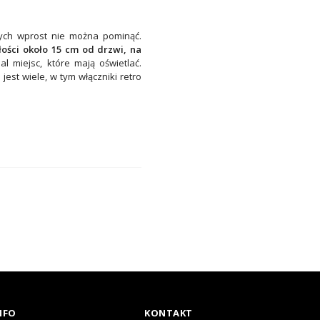
rych wprost nie można pominąć.
łości około 15 cm od drzwi, na
l miejsc, które mają oświetlać.
 jest wiele, w tym
włączniki retro
NFO
KONTAKT