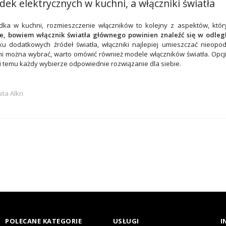
ek elektrycznych w kuchni, a włączniki światła
zdka w kuchni, rozmieszczenie włączników to kolejny z aspektów, któ
ze, bowiem włącznik światła głównego powinien znaleźć się w odleg
 dodatkowych źródeł światła, włączniki najlepiej umieszczać nieopoda
ni można wybrać, warto omówić również modele włączników światła. Opcji
ki temu każdy wybierze odpowiednie rozwiązanie dla siebie.
ita Alkri
POLECANE KATEGORIE
USŁUGI
I