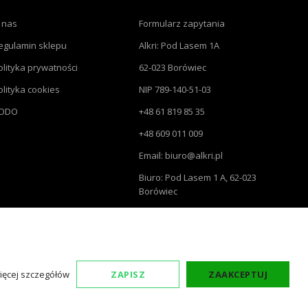
 nas
Formularz zapytania
egulamin sklepu
Alkri: Pod Lasem 1A
olityka prywatności
62-023 Borówiec
olityka cookies
NIP 789-140-51-03
ODO
+48 61 819 85 35
+48 609 011 009
Email: biuro@alkri.pl
Biuro: Pod Lasem 1 A, 62-023
Borówiec
Magazyn i zwroty : ul.
Przemysłowa 3, 63-020 Łękno
ięcej szczegółów
ZAPISZ
ZAAKCEPTUJ