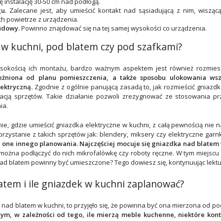
 instalację 30-50 cm nad podłogą.
u.
Zalecane jest, aby umieścić kontakt nad sąsiadującą z nim, wisząc
 powietrze z urządzenia.
udowy.
Powinno znajdować się na tej samej wysokości co urządzenia.
w kuchni, pod blatem czy pod szafkami?
ysokością ich montażu, bardzo ważnym aspektem jest również rozmie
leżniona od planu pomieszczenia, a także sposobu ulokowania wsz
ektryczną.
Zgodnie z ogólnie panującą zasadą to, jak rozmieścić gniazd
acją sprzętów. Takie działanie pozwoli zrezygnować ze stosowania prz
ia.
ie, gdzie umieścić gniazdka elektryczne w kuchni, z całą pewnością nie
rzystanie z takich sprzętów jak: blendery, miksery czy elektryczne garn
one innego planowania. Najczęściej mocuje się gniazdka nad blatem 
można podłączyć do nich mikrofalówkę czy roboty ręczne. W tym miejscu n
 nad blatem powinny być umieszczone? Tego dowiesz się, kontynuując lektu
atem i ile gniazdek w kuchni zaplanować?
 nad blatem w kuchni, to przyjęło się, że powinna być ona mierzona od po
ym, w zależności od tego, ile mierzą meble kuchenne, niektóre kont