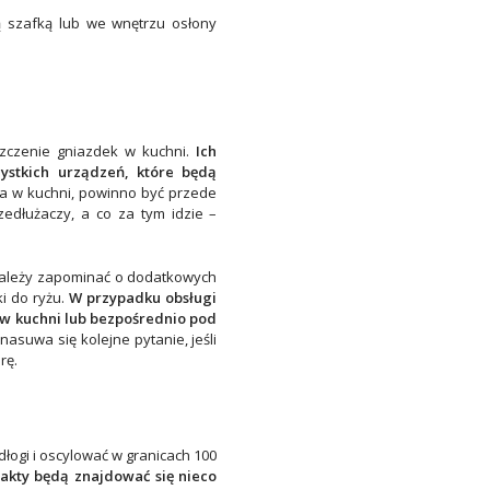
ą szafką lub we wnętrzu osłony
szczenie gniazdek w kuchni.
Ich
ystkich urządzeń, które będą
ka w kuchni, powinno być przede
edłużaczy, a co za tym idzie –
 należy zapominać o dodatkowych
ki do ryżu.
W przypadku obsługi
w kuchni lub bezpośrednio pod
asuwa się kolejne pytanie, jeśli
rę.
dłogi i oscylować w granicach 100
akty będą znajdować się nieco