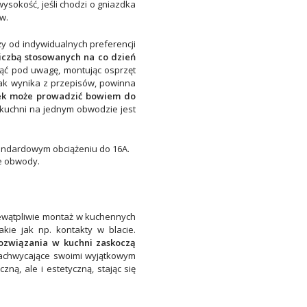
wysokość, jeśli chodzi o gniazdka
ów.
y od indywidualnych preferencji
iczbą stosowanych na co dzień
ziąć pod uwagę, montując
osprzęt
Jak wynika z przepisów, powinna
dek może prowadzić bowiem do
 kuchni na jednym obwodzie jest
andardowym obciążeniu do 16A.
e obwody.
iewątpliwie montaż w kuchennych
kie jak np. kontakty w blacie.
rozwiązania w kuchni zaskoczą
zachwycające swoimi wyjątkowym
czną, ale i estetyczną, stając się