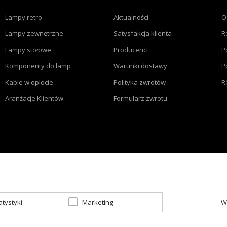
Lampy retro
Aktualności
O
Lampy zewnętrzne
Satysfakcja klienta
R
Lampy stołowe
Producenci
P
Komponenty do lamp
Warunki dostawy
P
Kable w oplocie
Polityka zwrotów
R
Aranżacje Klientów
Formularz zwrotu
atystyki
Marketing
W