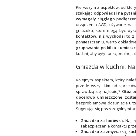
Pierwszym z aspektów, od któryc
szukając odpowiedzi na pytanie
wymagały ciągłego podłączen
urządzenia AGD, używane na co
gniazdka, które mogą być wyk
kontaktów, niż wychodzi to z
pomieszczeniu, warto dokładni
grupowanie po kilka i umies
kuchni, aby były funkcjonalne, 
Gniazda w kuchni. Na 
Kolejnym aspektem, który należ
przede wszystkim od sprzętów
sprawdzą się najlepiej?
Otóż p
docelowo umieszczone zosta
bezproblemowe dosunięcie urzą
Sugerując się poszczególnymi u
Gniazdko za lodówką.
Najle
zabezpieczenie kontaktu prz
Gniazdko za zmywarką, kuch