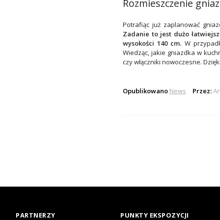
Rozmieszczenie gniazd
Potrafiąc już zaplanować gnia
Zadanie to jest dużo łatwiejs
wysokości 140 cm.
W przypadku
Wiedząc, jakie gniazdka w kuch
czy
włączniki nowoczesne
. Dzię
Opublikowano
News
Przez:
An
PARTNERZY
PUNKTY EKSPOZYCJI