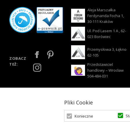
Aleja Marszałka
Ferdynanda Focha 1,
30-111 Kraków
Ul. Pod Lasem 1 A , 62-
023 Borówiec
Przemysłowa 3, Łękno
62-105
ZOBACZ
TEŻ:
Przedstawiciel
handlowy – Wrocław
504-484-031
Pliki Cookie
St
Konieczne
© 2026 Oświetlenie Marzeń | Powered by
zentoshop