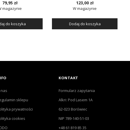
79,95 zł
123,00 zł
W magazynie
W magazynie
aj do koszyka
Dodaj do koszyka
NFO
KONTAKT
 nas
Formularz zapytania
egulamin sklepu
Alkri: Pod Lasem 1A
olityka prywatności
62-023 Borówiec
olityka cookies
NIP 789-140-51-03
ODO
+48 61 819 85 35