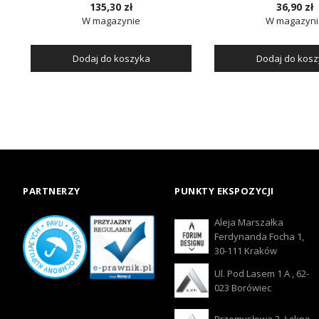
135,30 zł
36,90 zł
W magazynie
W magazyni
Dodaj do koszyka
Dodaj do kos
PARTNERZY
PUNKTY EKSPOZYCJI
Aleja Marszałka
Ferdynanda Focha 1,
30-111 Kraków
Ul. Pod Lasem 1 A , 62-
023 Borówiec