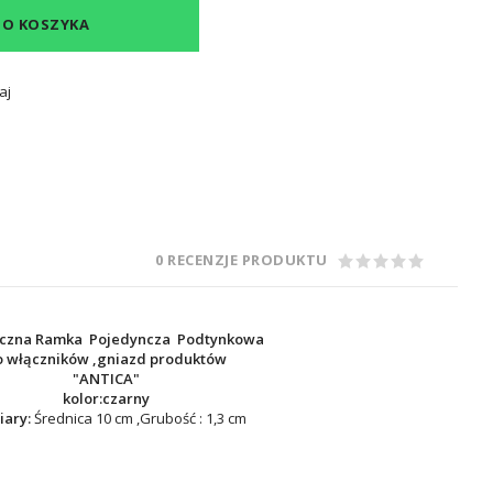
DO KOSZYKA
aj
0 RECENZJE PRODUKTU
czna Ramka Pojedyncza Podtynkowa
o włączników ,gniazd produktów
"ANTICA"
kolor:czarny
ary:
Średnica 10 cm ,Grubość : 1,3 cm