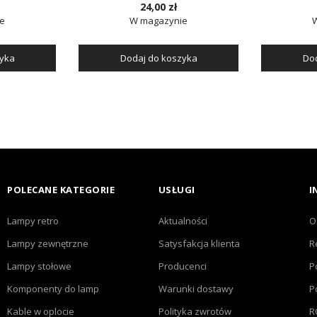
24,00 zł
e
W magazynie
zyka
Dodaj do koszyka
Dod
POLECANE KATEGORIE
USŁUGI
I
Lampy retro
Aktualności
O
Lampy zewnętrzne
Satysfakcja klienta
R
Lampy stołowe
Producenci
P
Komponenty do lamp
Warunki dostawy
P
Kable w oplocie
Polityka zwrotów
R