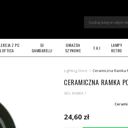
LEKCJA Z PC
GI
GNIAZDA
LAMPY
F.A.I
LOFTICA
GAMBARELLI
SZYNOWE
RETRO
Lighting Store
/
Ceramiczna Ramka 
CERAMICZNA RAMKA P
SKU:
RAMKA 1
Cerami
24,60 zł