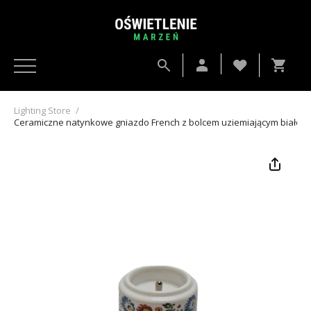
Lighting Store
/
Ceramiczne natynkowe gniazdo French z bolcem uziemiającym białe z