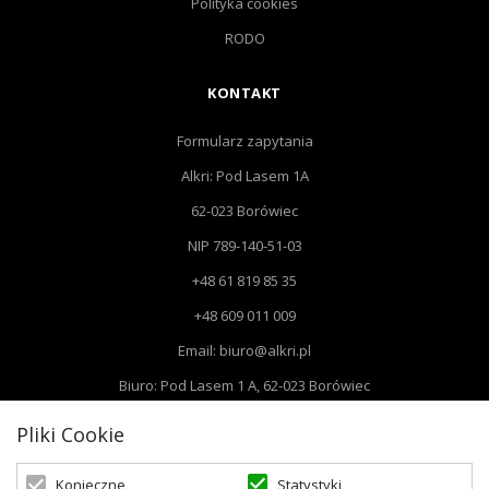
Polityka cookies
RODO
KONTAKT
Formularz zapytania
Alkri: Pod Lasem 1A
62-023 Borówiec
NIP 789-140-51-03
+48 61 819 85 35
+48 609 011 009
Email: biuro@alkri.pl
Biuro: Pod Lasem 1 A, 62-023 Borówiec
Magazyn i zwroty : ul. Przemysłowa 3, 63-020 Łękno
Pliki Cookie
Statystyki
Konieczne