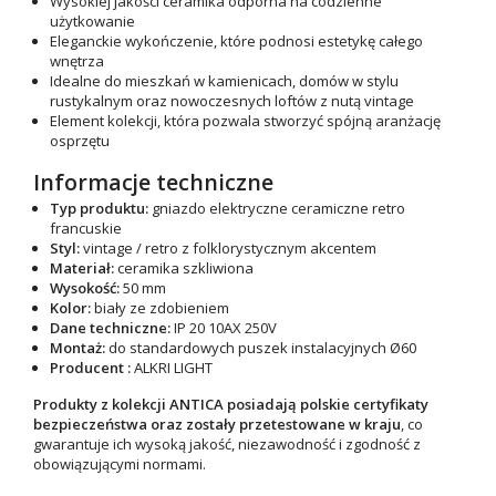
Wysokiej jakości ceramika
odporna na codzienne
użytkowanie
Eleganckie wykończenie
, które podnosi estetykę całego
wnętrza
Idealne do mieszkań w kamienicach, domów w stylu
rustykalnym oraz nowoczesnych loftów z nutą vintage
Element kolekcji, która pozwala stworzyć spójną aranżację
osprzętu
Informacje techniczne
Typ produktu:
gniazdo elektryczne ceramiczne retro
francuskie
Styl:
vintage / retro z folklorystycznym akcentem
Materiał:
ceramika szkliwiona
Wysokość:
50 mm
Kolor:
biały ze zdobieniem
Dane techniczne:
IP 20 10AX 250V
Montaż:
do standardowych puszek instalacyjnych
Ø60
Producent :
ALKRI LIGHT
Produkty z kolekcji ANTICA posiadają polskie certyfikaty
bezpieczeństwa oraz zostały przetestowane w kraju
, co
gwarantuje ich wysoką jakość, niezawodność i zgodność z
obowiązującymi normami.