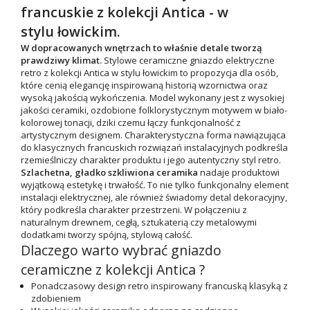
francuskie z kolekcji Antica - w
stylu
łowickim.
W dopracowanych wnętrzach to właśnie detale tworzą
prawdziwy klimat.
Stylowe c
eramiczne gniazdo elektryczne
retro z kolekcji Antica
w stylu łowickim to propozycja dla osób,
które cenią elegancję inspirowaną historią wzornictwa oraz
wysoką jakością wykończenia. Model w
ykonany jest z wysokiej
jakości ceramiki, ozdobione folklorystycznym motywem w biało-
kolorowej tonacji, dziki czemu łączy funkcjonalność z
artystycznym designem.
Charakterystyczna forma nawiązująca
do klasycznych francuskich rozwiązań instalacyjnych podkreśla
rzemieślniczy charakter produktu i jego autentyczny styl retro.
Szlachetna, gładko szkliwiona
ceramika
nadaje produktowi
wyjątkową estetykę i trwałość. To nie tylko funkcjonalny element
instalacji elektrycznej, ale również świadomy detal dekoracyjny,
który podkreśla charakter przestrzeni. W połączeniu z
naturalnym drewnem, cegłą, sztukaterią czy metalowymi
dodatkami tworzy spójną, stylową całość.
Dlaczego warto wybrać gniazdo
ceramiczne z kolekcji Antica ?
Ponadczasowy design retro
inspirowany francuską klasyką z
zdobieniem