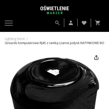
Lighting Store
/
Gniazdo komputerowe RJ45 z ramką czarne połysk NATYNKOWE BOCZ