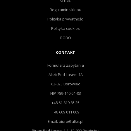
O nas
Regulamin sklepu
Polityka prywatności
Polityka cookies
RODO
KONTAKT
Formularz zapytania
Alkri: Pod Lasem 1A
62-023 Borówiec
NIP 789-140-51-03
+48 61 819 85 35
+48 609 011 009
Email: biuro@alkri.pl
Biuro: Pod Lasem 1 A, 62-023 Borówiec