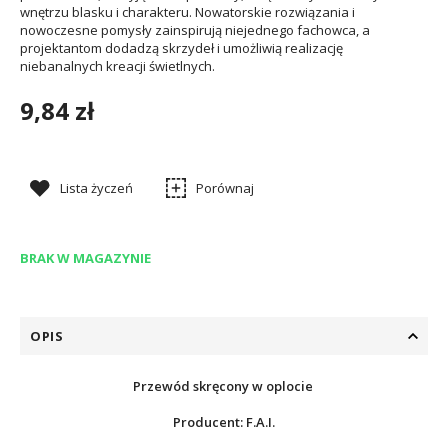
wnętrzu blasku i charakteru. Nowatorskie rozwiązania i
nowoczesne pomysły zainspirują niejednego fachowca, a
projektantom dodadzą skrzydeł i umożliwią realizację
niebanalnych kreacji świetlnych.
9,84 zł
Lista życzeń
Porównaj
BRAK W MAGAZYNIE
OPIS
Przewód skręcony w oplocie
Producent: F.A.I.