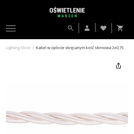
Lighting Store
/
Kabel w oplocie skręcanym kość słoniowa 2x0,75