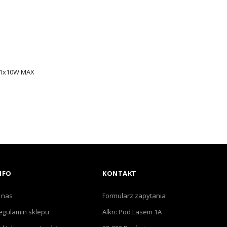
- 1x10W MAX
NFO
KONTAKT
 nas
Formularz zapytania
egulamin sklepu
Alkri: Pod Lasem 1A