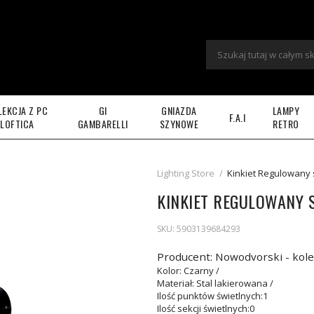
LEKCJA Z PC
GI
GNIAZDA
LAMPY
F.A.I
LOFTICA
GAMBARELLI
SZYNOWE
RETRO
Lighting Store
/
Kinkiet Regulowany 
KINKIET REGULOWANY S
SKU:
5903139684293
Producent: Nowodvorski - kole
Kolor
: Czarny /
Materiał
: Stal lakierowana /
Ilość punktów świetlnych
:1
Ilość sekcji świetlnych
:0