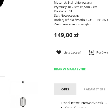
Materiał
: Stal lakierowana
Wymiary
:18-22cm x5,5cm x cm
Kolekcja
: EYE
Styl
: Nowoczesny
Rodzaj źródła światła
: GU10 - 1x10W
Zastosowanie
: do wnętrz
149,00 zł
Lista życzeń
Porówn
BRAK W MAGAZYNIE
OPIS
PARAMETERS
Producent: Nowodvorski - 
Kolor
: Czarny /