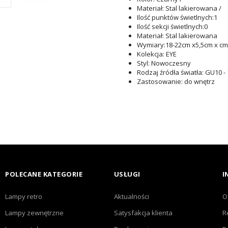
Materiał
: Stal lakierowana /
Ilość punktów świetlnych
:1
Ilość sekcji świetlnych
:0
Materiał
: Stal lakierowana
Wymiary
:18-22cm x5,5cm x cm
Kolekcja
: EYE
Styl
: Nowoczesny
Rodzaj źródła światła
: GU10 
Zastosowanie
: do wnętrz
POLECANE KATEGORIE
USŁUGI
I
Lampy retro
Aktualności
O
Lampy zewnętrzne
Satysfakcja klienta
R