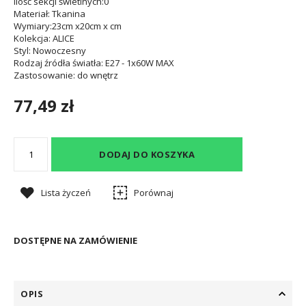
Ilość sekcji świetlnych
:0
Materiał
: Tkanina
Wymiary
:23cm x20cm x cm
Kolekcja
: ALICE
Styl
: Nowoczesny
Rodzaj źródła światła
: E27 - 1x60W MAX
Zastosowanie
: do wnętrz
77,49 zł
DODAJ DO KOSZYKA
Lista życzeń
Porównaj
DOSTĘPNE NA ZAMÓWIENIE
OPIS