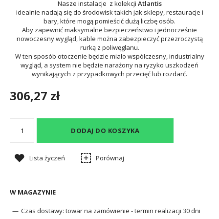
Nasze instalacje z kolekcji
Atlantis
idealnie nadają się do środowisk takich jak sklepy, restauracje i
bary, które mogą pomieścić dużą liczbę osób.
Aby zapewnić maksymalne bezpieczeństwo i jednocześnie
nowoczesny wygląd, kable można zabezpieczyć przezroczystą
rurką z poliwęglanu.
W ten sposób otoczenie będzie miało współczesny, industrialny
wygląd, a system nie będzie narażony na ryzyko uszkodzeń
wynikających z przypadkowych przecięć lub rozdarć.
306,27 zł
DODAJ DO KOSZYKA
Lista życzeń
Porównaj
W MAGAZYNIE
Czas dostawy:
towar na zamówienie - termin realizacji 30 dni