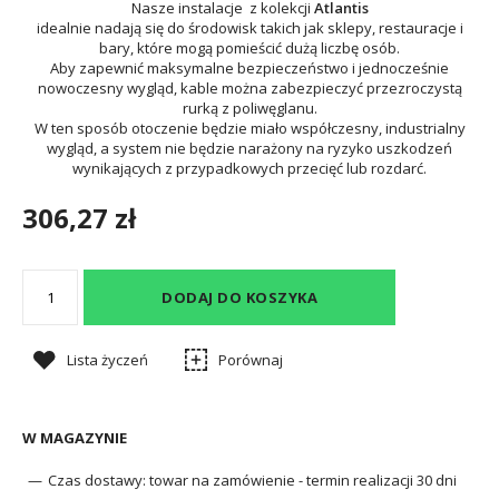
Nasze instalacje z kolekcji
Atlantis
idealnie nadają się do środowisk takich jak sklepy, restauracje i
bary, które mogą pomieścić dużą liczbę osób.
Aby zapewnić maksymalne bezpieczeństwo i jednocześnie
nowoczesny wygląd, kable można zabezpieczyć przezroczystą
rurką z poliwęglanu.
W ten sposób otoczenie będzie miało współczesny, industrialny
wygląd, a system nie będzie narażony na ryzyko uszkodzeń
wynikających z przypadkowych przecięć lub rozdarć.
306,27 zł
DODAJ DO KOSZYKA
Lista życzeń
Porównaj
W MAGAZYNIE
Czas dostawy:
towar na zamówienie - termin realizacji 30 dni