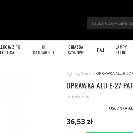
LEKCJA Z PC
GI
GNIAZDA
LAMPY
F.A.I
LOFTICA
GAMBARELLI
SZYNOWE
RETRO
Lighting Store
/
OPRAWKA ALU E-27 
OPRAWKA ALU E-27 PA
SKU:
ALU/ŁAN
OSŁONKA AL
36,53 zł