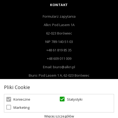
KONTAKT
Formularz zapytania
Alkri: Pod Lasem 1A
62-023 Borówiec
NIP 789-140-51-03
+48 61 819 85 35
+48 609 011 009
Email: biuro@alkri.pl
Biuro: Pod Lasem 1 A, 62-023 Borówiec
Magazyn i zwroty : ul. Przemysłowa 3, 63-020 Łękno
Pliki Cookie
Statystyki
Konieczne
Marketing
© 2026 Oświetlenie Marzeń | Powered by
zentoshop
Więcej szczegółów