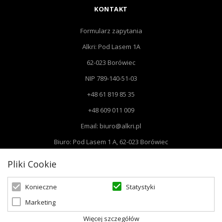
KONTAKT
Formularz zapytania
Alkri: Pod Lasem 1A
62-023 Borówiec
NIP 789-140-51-03
+48 61 819 85 35
+48 609 011 009
Email: biuro@alkri.pl
Biuro: Pod Lasem 1 A, 62-023 Borówiec
Magazyn i zwroty : ul. Przemysłowa 3, 63-020 Łękno
Pliki Cookie
Statystyki
Konieczne
Marketing
© 2026 Oświetlenie Marzeń | Powered by
zentoshop
Więcej szczegółów