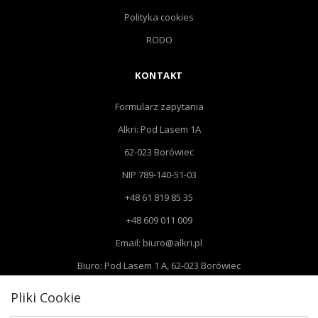
Polityka cookies
RODO
KONTAKT
Formularz zapytania
Alkri: Pod Lasem 1A
62-023 Borówiec
NIP 789-140-51-03
+48 61 819 85 35
+48 609 011 009
Email: biuro@alkri.pl
Biuro: Pod Lasem 1 A, 62-023 Borówiec
Magazyn i zwroty : ul. Przemysłowa 3, 63-020 Łękno
Pliki Cookie