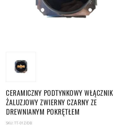
CERAMICZNY PODTYNKOWY WŁĄCZNIK
ŻALUZJOWY ZWIERNY CZARNY ZE
DREWNIANYM POKRĘTŁEM
SKU:
TT-01Z/DB