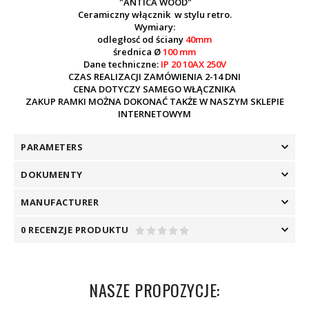
"ANTICA WOOD"
Ceramiczny włącznik w stylu retro.
Wymiary:
odległosć od ściany
40mm
średnica Ø
100 mm
Dane techniczne:
IP 20 10AX 250V
CZAS REALIZACJI ZAMÓWIENIA 2-14 DNI
CENA DOTYCZY SAMEGO WŁĄCZNIKA
ZAKUP RAMKI MOŻNA DOKONAĆ TAKŻE W NASZYM SKLEPIE
INTERNETOWYM
PARAMETERS
DOKUMENTY
MANUFACTURER
0 RECENZJE PRODUKTU
NASZE PROPOZYCJE: