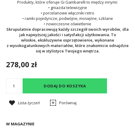
Produkty, które oferuje
Gi Gambarelli
to między innymi:
• gniazda telewizyjne
• porcelanowe włączniki retro
• ramki pojedyncze, podwójne, mosiężne, szklane
• nowoczesne oświetlenie
Skrupulatnie dopracowują każdy szczegół swoich wyrobów, dla
jak najwyższej jakości i satysfakcji użytkowania. To
włoskie, ekskluzywne osprzętowienie, wykonane
z wysokogatunkowych materiałów, które znakomicie odnajdzie
się w stylistyce Twojego wnętrza.
278,00 zł
DODAJ DO KOSZYKA
Lista życzeń
Porównaj
W MAGAZYNIE