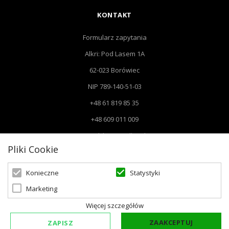
KONTAKT
Formularz zapytania
Alkri: Pod Lasem 1A
62-023 Borówiec
NIP 789-140-51-03
+48 61 819 85 35
+48 609 011 009
Email: biuro@alkri.pl
Pliki Cookie
Biuro: Pod Lasem 1 A, 62-023 Borówiec
Magazyn i zwroty : ul. Przemysłowa 3, 63-020 Łękno
Statystyki
Konieczne
Marketing
Więcej szczegółów
ZAAKCEPTUJ
ZAPISZ
© 2026 Oświetlenie Marzeń | Powered by
zentoshop