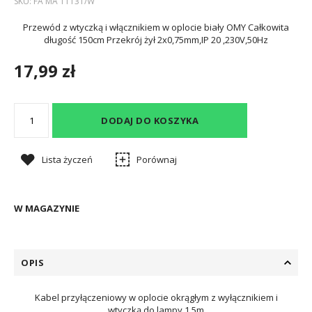
SKU:
FA MA 11131/W
Przewód z wtyczką i włącznikiem w oplocie biały OMY Całkowita
długość 150cm Przekrój żył 2x0,75mm,IP 20 ,230V,50Hz
17,99 zł
DODAJ DO KOSZYKA
Lista życzeń
Porównaj
W MAGAZYNIE
OPIS
Kabel przyłączeniowy w oplocie okrągłym z wyłącznikiem i
wtyczką do lampy 1,5m