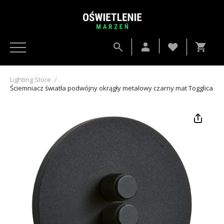
Lighting Store
/
Ściemniacz światła podwójny okrągły metalowy czarny mat Togglica R