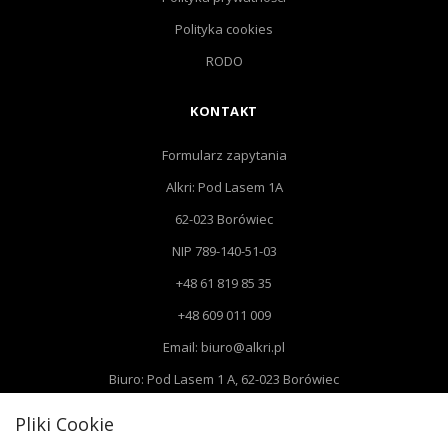
Polityka cookies
RODO
KONTAKT
Formularz zapytania
Alkri: Pod Lasem 1A
62-023 Borówiec
NIP 789-140-51-03
+48 61 819 85 35
+48 609 011 009
Email: biuro@alkri.pl
Biuro: Pod Lasem 1 A, 62-023 Borówiec
Magazyn i zwroty : ul. Przemysłowa 3, 63-020 Łękno
Pliki Cookie