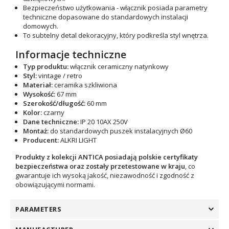
Bezpieczeństwo użytkowania - włącznik posiada parametry
techniczne dopasowane do standardowych instalacji
domowych.
To subtelny detal dekoracyjny, który podkreśla styl wnętrza.
Informacje techniczne
Typ produktu:
włącznik ceramiczny natynkowy
Styl:
vintage / retro
Materiał:
ceramika szkliwiona
Wysokość:
67 mm
Szerokość/długość:
60 mm
Kolor:
czarny
Dane techniczne:
IP 20 10AX 250V
Montaż:
do standardowych puszek instalacyjnych
Ø60
Producent:
ALKRI LIGHT
Produkty z kolekcji ANTICA posiadają polskie certyfikaty
bezpieczeństwa oraz zostały przetestowane w kraju
, co
gwarantuje ich wysoką jakość, niezawodność i zgodność z
obowiązującymi normami.
PARAMETERS