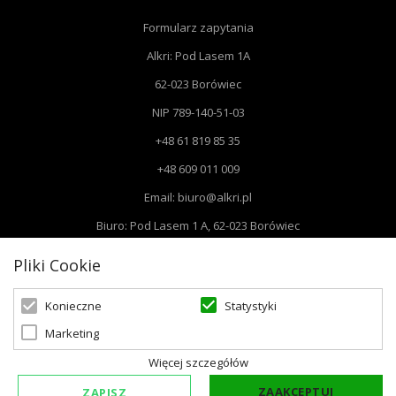
Formularz zapytania
Alkri: Pod Lasem 1A
62-023 Borówiec
NIP 789-140-51-03
+48 61 819 85 35
+48 609 011 009
Email: biuro@alkri.pl
Biuro: Pod Lasem 1 A, 62-023 Borówiec
Magazyn i zwroty : ul. Przemysłowa 3, 63-020 Łękno
Pliki Cookie
Statystyki
Konieczne
Marketing
© 2026 Oświetlenie Marzeń | Powered by
zentoshop
Więcej szczegółów
ZAAKCEPTUJ
ZAPISZ