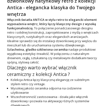
dzwonkowy natynkowy retro z kolekcji
Antica - elegancka klasyka do Twojego
wnętrza
Włącznik światła ANTICA w stylu retro
to elegancki element
wyposażenia wnętrz, który łączy klasyczny design z wysoką
funkcjonalnością.
To połączenie ponadczasowego designu
retro i solidnej konstrukcji, zaprojektowane z myślą o wnętrzach
klasycznych, rustykalnych oraz eleganckich aranżacjach.
Idealnie sprawdzi się do instalacji dzwonkowej przy wejściu do
mieszkań lub do uruchamiania systemu dźwiękowego.
Szlachetna, gładko szkliwiona
ceramika
nadaje produktowi
wyjątkową estetykę i trwałość. W połączeniu z naturalnym
drewnem, cegłą, sztukaterią czy metalowymi dodatkami tworzy
spójną, stylową całość.
Dlaczego warto wybrać włącznik
ceramiczny z kolekcji Antica ?
Kolekcja Antica łączy klasyczną elegancję ze subtelnym
stylem retro czy vintage.
Wysokiej jakości ceramika
odporna na codzienne
użytkowanie
Wszechstronność zastosowania -
działa jako włącznik
dzwonkowy i pozwala na aktywację różnych systemów
dźwiękowych.