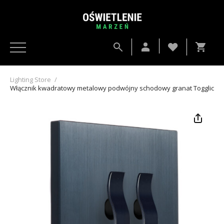
Lighting Store
/
Włącznik kwadratowy metalowy podwójny schodowy granat Togglica 