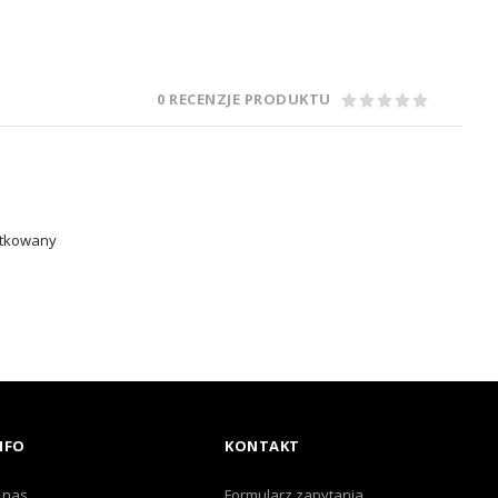
0 RECENZJE PRODUKTU
zotkowany
NFO
KONTAKT
 nas
Formularz zapytania