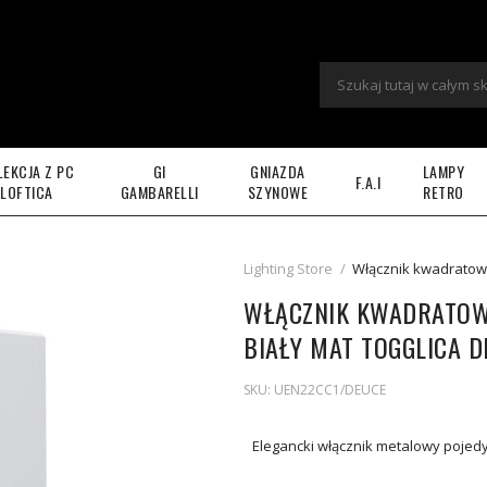
LEKCJA Z PC
GI
GNIAZDA
LAMPY
F.A.I
LOFTICA
GAMBARELLI
SZYNOWE
RETRO
Lighting Store
/
Włącznik kwadratow
WŁĄCZNIK KWADRATOW
BIAŁY MAT TOGGLICA D
SKU:
UEN22CC1/DEUCE
Elegancki włącznik metalowy pojed