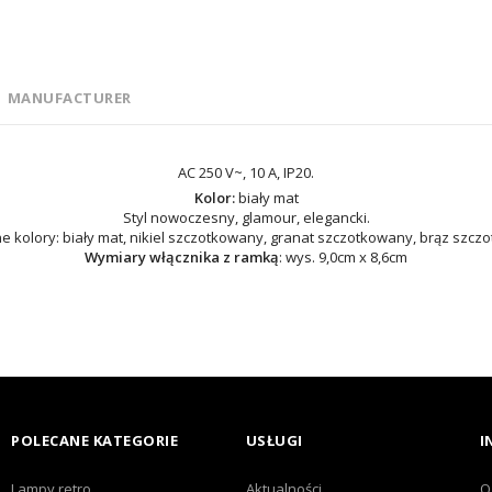
MANUFACTURER
AC 250 V~, 10 A, IP20.
Kolor:
biały mat
Styl nowoczesny, glamour, elegancki.
 kolory: biały mat, nikiel szczotkowany, granat szczotkowany, brąz szc
Wymiary włącznika z ramką
: wys. 9,0cm x 8,6cm
POLECANE KATEGORIE
USŁUGI
I
Lampy retro
Aktualności
O