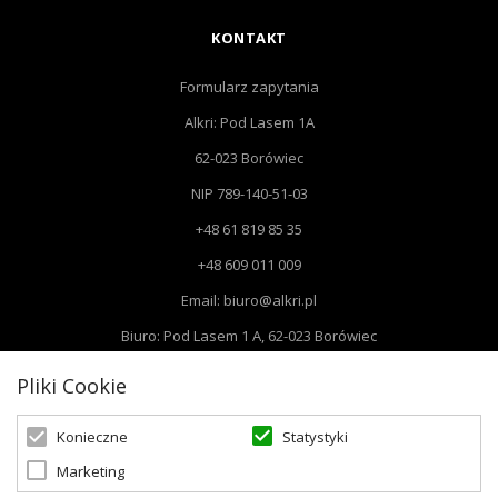
KONTAKT
Formularz zapytania
Alkri: Pod Lasem 1A
62-023 Borówiec
NIP 789-140-51-03
+48 61 819 85 35
+48 609 011 009
Email: biuro@alkri.pl
Biuro: Pod Lasem 1 A, 62-023 Borówiec
Magazyn i zwroty : ul. Przemysłowa 3, 63-020 Łękno
Pliki Cookie
Statystyki
Konieczne
Marketing