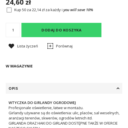
24,60 zł
Kup 50 za
22,14 zł
za każdy i
you will save
10
%
DODAJ DO KOSZYKA
Lista życzeń
Porównaj
W MAGAZYNIE
OPIS
WTYCZKA DO GIRLANDY OGRODOWEJ
Profesjonale oświetlenie, łatwe w montażu.
Girlandy używane są do oświetlenia: ulic, placów, sal weselnych,
aranżacji terenów, skwerów, ogrodów letnich itd.
GIRLANDA ORAZ HAKI DO GIRLAND DOSTĘPNE TAKŻE W OFERCIE