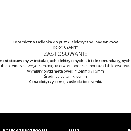
Ceramiczna zaślepka do puszki elektrycznej podtynkowa
kolor: CZARNY
ZASTOSOWANIE
ment stosowany w instalacjach elektrycznych lub telekomunikacyjnych
ub do tymczasowego zamknięcia otworu podczas montażu lub konserwacji 
Wymiary płytki metalowej: 71,5mm x71,5mm
Średnica ceramiki 60mm
Cena dotyczy samej zaślepki bez ramki.
POLECANE KATEGORIE
USŁUGI
I