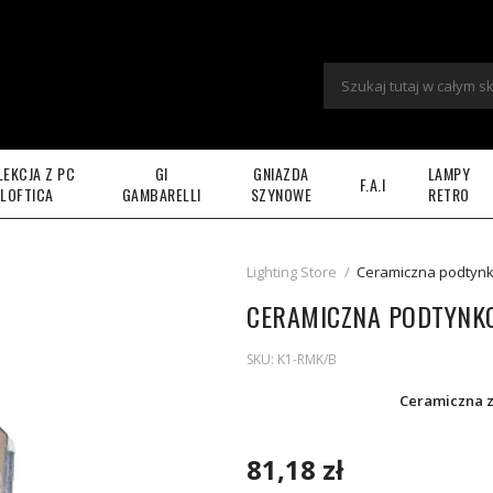
LEKCJA Z PC
GI
GNIAZDA
LAMPY
F.A.I
LOFTICA
GAMBARELLI
SZYNOWE
RETRO
Lighting Store
/
Ceramiczna podtynk
CERAMICZNA PODTYNK
SKU:
K1-RMK/B
Ceramiczna z
81,18 zł