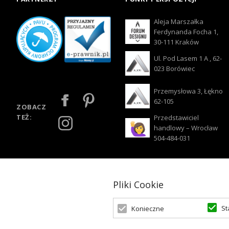
Aleja Marszałka
Ferdynanda Focha 1,
30-111 Kraków
Ul. Pod Lasem 1 A , 62-
023 Borówiec
Przemysłowa 3, Łękno
62-105
ZOBACZ
TEŻ:
Przedstawiciel
handlowy – Wrocław
504-484-031
Pliki Cookie
St
Konieczne
© 2026 Oświetlenie Marzeń | Powered by
zentoshop