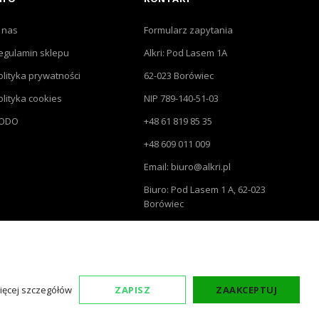
 nas
Formularz zapytania
egulamin sklepu
Alkri: Pod Lasem 1A
olityka prywatności
62-023 Borówiec
olityka cookies
NIP 789-140-51-03
ODO
+48 61 819 85 35
+48 609 011 009
Email: biuro@alkri.pl
Biuro: Pod Lasem 1 A, 62-023
Borówiec
Magazyn i zwroty : ul.
Przemysłowa 3, 63-020 Łękno
ięcej szczegółów
ZAPISZ
ZAAKCEPTUJ