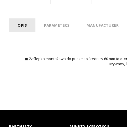
OPIS
PARAMETERS
MANUFACTURER
◼ Zaślepka montażowa do puszek o średnicy 60 mm to
ele
używany, l
PARTNERZY
PUNKTY EKSPOZYCJI