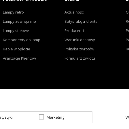
Lampy retro
Aktualności
O
Lampy zewnętrzne
Satysfakcja klienta
R
Lampy stołowe
Producenci
P
Komponenty do lamp
Warunki dostawy
P
Kable w oplocie
Polityka zwrotów
R
Aranżacje Klientów
Formularz zwrotu
atystyki
Marketing
W