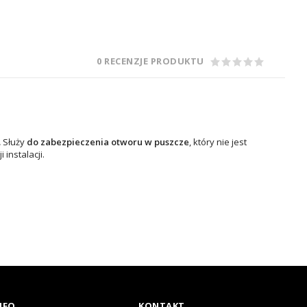
0 RECENZJE PRODUKTU
.
Służy
do zabezpieczenia otworu w puszcze
, który nie jest
instalacji.
NFO
KONTAKT