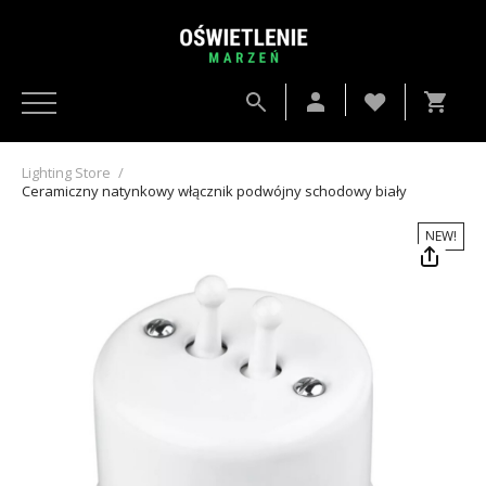
Lighting Store
/
Ceramiczny natynkowy włącznik podwójny schodowy biały
NEW!