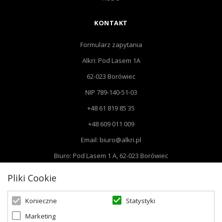
KONTAKT
Formularz zapytania
Alkri: Pod Lasem 1A
62-023 Borówiec
NIP 789-140-51-03
+48 61 819 85 35
+48 609 011 009
Email: biuro@alkri.pl
Biuro: Pod Lasem 1 A, 62-023 Borówiec
Magazyn i zwroty : ul. Przemysłowa 3, 63-020 Łękno
Pliki Cookie
Statystyki
Konieczne
Marketing