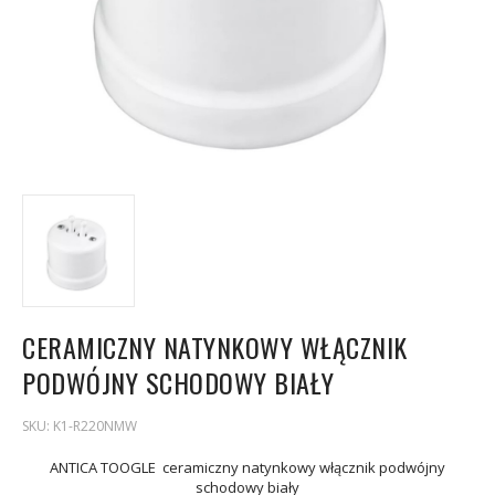
CERAMICZNY NATYNKOWY WŁĄCZNIK
PODWÓJNY SCHODOWY BIAŁY
SKU:
K1-R220NMW
ANTICA TOOGLE ceramiczny
natynkowy włącznik podwójny
schodowy biały