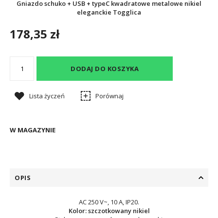
Gniazdo schuko + USB + typeC kwadratowe metalowe nikiel
eleganckie Togglica
178,35 zł
DODAJ DO KOSZYKA
Lista życzeń
Porównaj
W MAGAZYNIE
OPIS
AC 250 V~, 10 A, IP20.
Kolor: szczotkowany nikiel