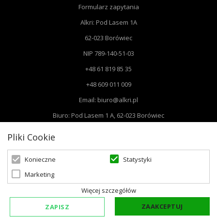
Formularz zapytania
Alkri: Pod Lasem 1A
62-023 Borówiec
NIP 789-140-51-03
+48 61 819 85 35
+48 609 011 009
Email: biuro@alkri.pl
Biuro: Pod Lasem 1 A, 62-023 Borówiec
Magazyn i zwroty : ul. Przemysłowa 3, 63-020 Łękno
Pliki Cookie
Statystyki
Konieczne
Marketing
© 2026 Oświetlenie Marzeń | Powered by
zentoshop
Więcej szczegółów
ZAAKCEPTUJ
ZAPISZ