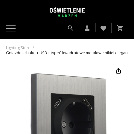
Lighting Store
/
Gniazdo schuko + USB + typeC kwadratowe metalowe nikiel eleganckie