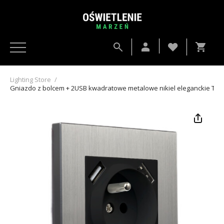
Lighting Store
/
Gniazdo z bolcem + 2USB kwadratowe metalowe nikiel eleganckie Togg