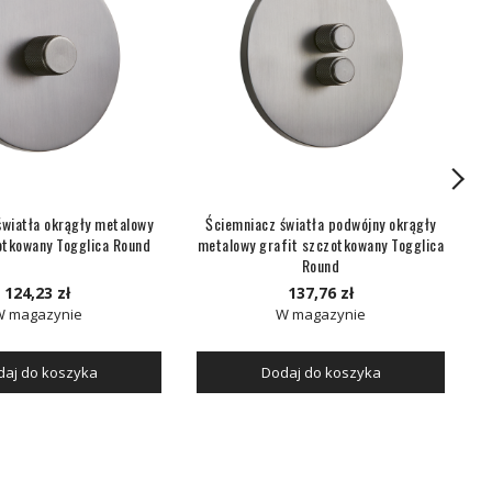
światła okrągły metalowy
Ściemniacz światła podwójny okrągły
otkowany Togglica Round
metalowy grafit szczotkowany Togglica
m
Round
124,23 zł
137,76 zł
W magazynie
W magazynie
aj do koszyka
Dodaj do koszyka