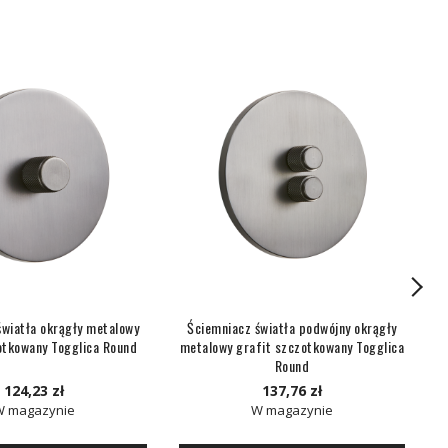
światła okrągły metalowy
Ściemniacz światła podwójny okrągły
otkowany Togglica Round
metalowy grafit szczotkowany Togglica
m
Round
124,23 zł
137,76 zł
W magazynie
W magazynie