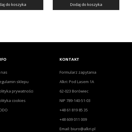
aj do koszyka
Dodaj do koszyka
NFO
KONTAKT
 nas
Formularz zapytania
egulamin sklepu
Alkri: Pod Lasem 1A
olityka prywatności
62-023 Borówiec
olityka cookies
NIP 789-140-51-03
ODO
+48 61 819 85 35
+48 609 011 009
Email: biuro@alkri.pl