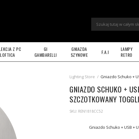
LEKCJA Z PC
GI
GNIAZDA
LAMPY
F.A.I
LOFTICA
GAMBARELLI
SZYNOWE
RETRO
Lighting Store
/
Gniazdo Schuko + US
GNIAZDO SCHUKO + US
SZCZOTKOWANY TOGGL
SKU:
REN1818CC52
Gniazdo Schuko + USB + U