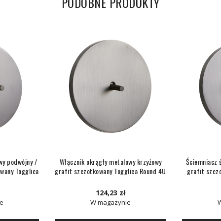
PODOBNE PRODUKTY
wy podwójny /
Włącznik okrągły metalowy krzyżowy
Ściemniacz 
wany Togglica
grafit szczotkowany Togglica Round 4U
grafit szcz
124,23 zł
e
W magazynie