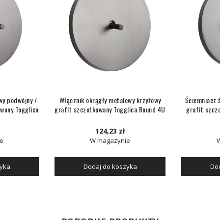
wy podwójny /
Włącznik okrągły metalowy krzyżowy
Ściemniacz 
wany Togglica
grafit szczotkowany Togglica Round 4U
grafit szcz
124,23 zł
e
W magazynie
zyka
Dodaj do koszyka
Dod