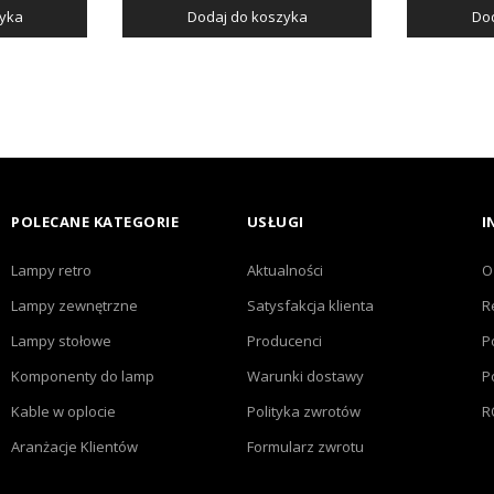
zyka
Dodaj do koszyka
Dod
POLECANE KATEGORIE
USŁUGI
I
Lampy retro
Aktualności
O
Lampy zewnętrzne
Satysfakcja klienta
R
Lampy stołowe
Producenci
P
Komponenty do lamp
Warunki dostawy
P
Kable w oplocie
Polityka zwrotów
R
Aranżacje Klientów
Formularz zwrotu