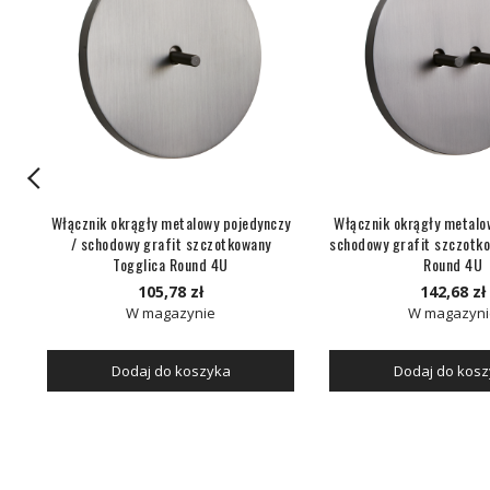
łe
Włącznik okrągły metalowy pojedynczy
Włącznik okrągły metalo
ca
/ schodowy grafit szczotkowany
schodowy grafit szczotko
Togglica Round 4U
Round 4U
105,78 zł
142,68 zł
W magazynie
W magazyni
Dodaj do koszyka
Dodaj do kos