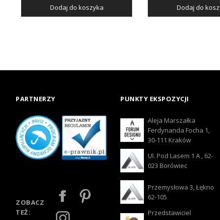
Dodaj do koszyka
Dodaj do kos
PARTNERZY
PUNKTY EKSPOZYCJI
Aleja Marszałka
Ferdynanda Focha 1,
30-111 Kraków
Ul. Pod Lasem 1 A , 62-
023 Borówiec
Przemysłowa 3, Łękno
62-105
ZOBACZ
TEŻ:
Przedstawiciel