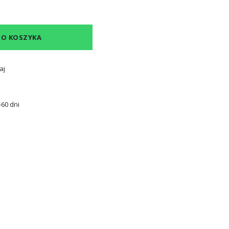
DO KOSZYKA
aj
60 dni