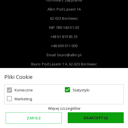
Formularz zapytania
Alkri: Pod Lasem 1A
62-023 Borówiec
NIP 789-140-51-03
+48 61 819 85 35
+48 609 011 009
Email: biuro@alkri.pl
Biuro: Pod Lasem 1 A, 62-023 Borówiec
Magazyn i zwroty : ul. Przemysłowa 3, 63-020 Łękno
Pliki Cookie
Statystyki
Konieczne
Marketing
© 2026 Oświetlenie Marzeń | Powered by
zentoshop
Więcej szczegółów
ZAAKCEPTUJ
ZAPISZ