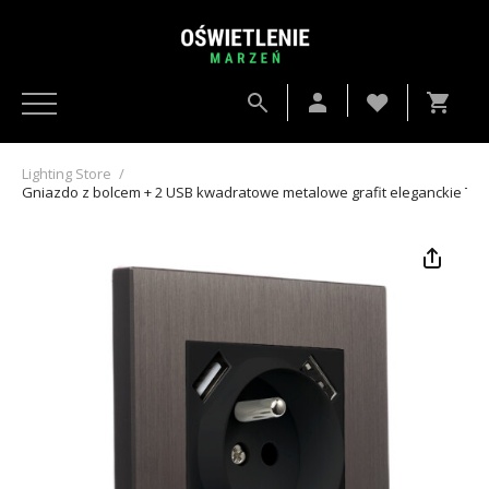
Lighting Store
/
Gniazdo z bolcem + 2 USB kwadratowe metalowe grafit eleganckie Tog