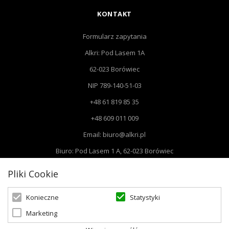
KONTAKT
Formularz zapytania
Alkri: Pod Lasem 1A
62-023 Borówiec
NIP 789-140-51-03
+48 61 819 85 35
+48 609 011 009
Email: biuro@alkri.pl
Biuro: Pod Lasem 1 A, 62-023 Borówiec
Magazyn i zwroty : ul. Przemysłowa 3, 63-020 Łękno
Pliki Cookie
Statystyki
Konieczne
Marketing
© 2026 Oświetlenie Marzeń | Powered by
zentoshop