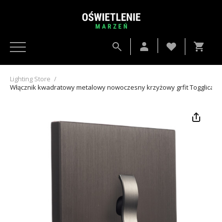
Lighting Store
/
Włącznik kwadratowy metalowy nowoczesny krzyżowy grfit Togglica 