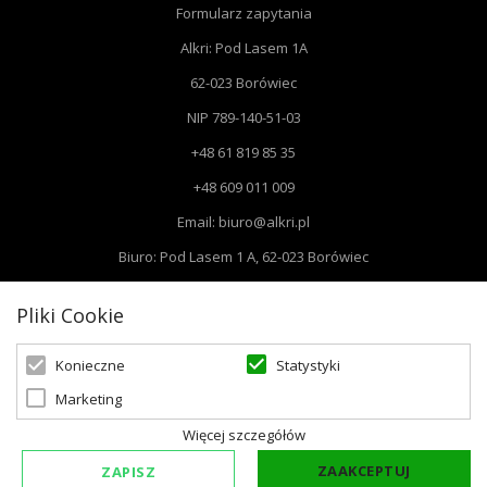
Formularz zapytania
Alkri: Pod Lasem 1A
62-023 Borówiec
NIP 789-140-51-03
+48 61 819 85 35
+48 609 011 009
Email: biuro@alkri.pl
Biuro: Pod Lasem 1 A, 62-023 Borówiec
Magazyn i zwroty : ul. Przemysłowa 3, 63-020 Łękno
Pliki Cookie
Statystyki
Konieczne
Marketing
© 2026 Oświetlenie Marzeń | Powered by
zentoshop
Więcej szczegółów
ZAAKCEPTUJ
ZAPISZ