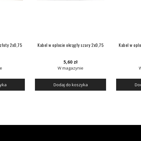
 złoty 2x0,75
Kabel w oplocie okrągły szary 2x0,75
Kabel w oplo
5,60 zł
e
W magazynie
zyka
Dodaj do koszyka
Dod