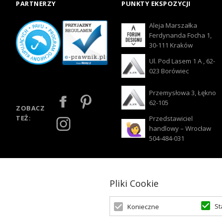
PARTNERZY
PUNKTY EKSPOZYCJI
Aleja Marszałka
Ferdynanda Focha 1,
30-111 Kraków
Ul. Pod Lasem 1 A , 62-
023 Borówiec
Przemysłowa 3, Łękno
62-105
ZOBACZ
TEŻ:
Przedstawiciel
handlowy – Wrocław
504-484-031
Pliki Cookie
St
Konieczne
© 2026 Oświetlenie Marzeń | Powered by
zentoshop