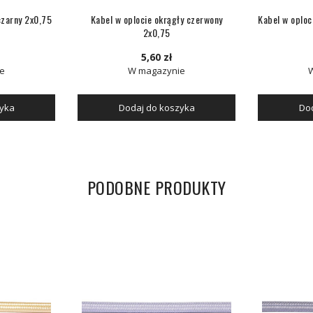
czarny 2x0,75
Kabel w oplocie okrągły czerwony
Kabel w oploc
2x0,75
5,60 zł
e
W magazynie
zyka
Dodaj do koszyka
Dod
PODOBNE PRODUKTY