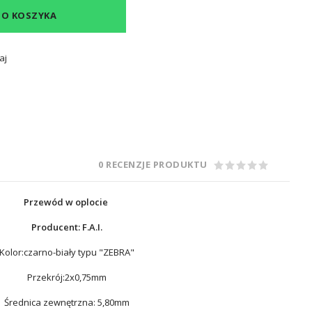
DO KOSZYKA
aj
0 RECENZJE PRODUKTU
Przewód w oplocie
Producent: F.A.I.
Kolor:czarno-biały typu "ZEBRA"
Przekrój:2x0,75mm
Średnica zewnętrzna: 5,80mm