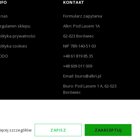
NFO
KONTAKT
 nas
Formularz zapytania
egulamin sklepu
Alkri: Pod Lasem 1A
olityka prywatności
62-023 Borówiec
olityka cookies
NIP 789-140-51-03
ODO
+48 61 819 85 35
+48 609 011 009
Email: biuro@alkri.pl
Biuro: Pod Lasem 1 A, 62-023
Borówiec
Magazyn i zwroty : ul.
Przemysłowa 3, 63-020 Łękno
ięcej szczegółów
ZAPISZ
ZAAKCEPTUJ