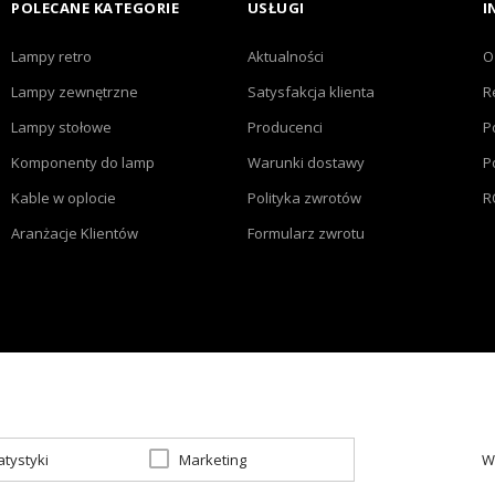
POLECANE KATEGORIE
USŁUGI
I
Lampy retro
Aktualności
O
Lampy zewnętrzne
Satysfakcja klienta
R
Lampy stołowe
Producenci
P
Komponenty do lamp
Warunki dostawy
P
Kable w oplocie
Polityka zwrotów
R
Aranżacje Klientów
Formularz zwrotu
atystyki
Marketing
W