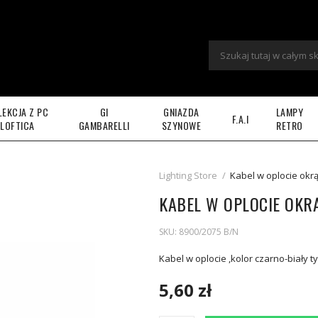
LEKCJA Z PC
GI
GNIAZDA
LAMPY
F.A.I
LOFTICA
GAMBARELLI
SZYNOWE
RETRO
Lighting Store
/
Kabel w oplocie okrą
KABEL W OPLOCIE OKRĄ
SKU:
8900/2075 B/N
Kabel w oplocie ,kolor czarno-biały 
5,60 zł