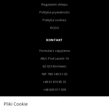
Regulamin sklepu
Polityka prywatności
Polityka cookies
RODO
KONTAKT
Formularz zapytania
Alkri: Pod Lasem 1A
62-023 Borówiec
NIP 789-140-51-03
+48 61 819 85 35
+48 609 011 009
Email: biuro@alkri.pl
Pliki Cookie
Biuro: Pod Lasem 1 A, 62-023 Borówiec