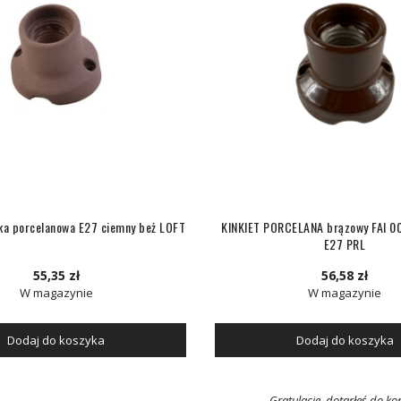
ka porcelanowa E27 ciemny beż LOFT
KINKIET PORCELANA brązowy FAI 
E27 PRL
55,35 zł
56,58 zł
W magazynie
W magazynie
Dodaj do koszyka
Dodaj do koszyka
Gratulacje, dotarłeś do koń