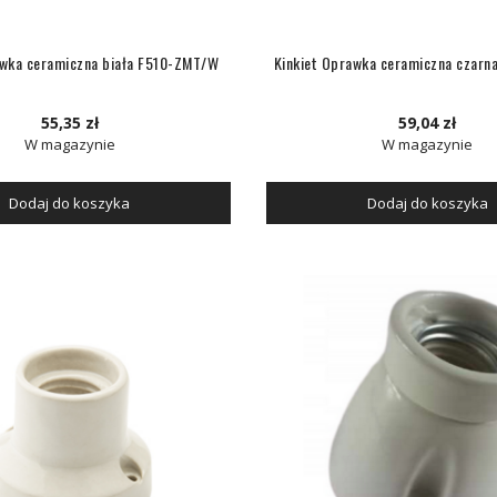
awka ceramiczna biała F510-ZMT/W
Kinkiet Oprawka ceramiczna czar
55,35 zł
59,04 zł
W magazynie
W magazynie
Dodaj do koszyka
Dodaj do koszyka