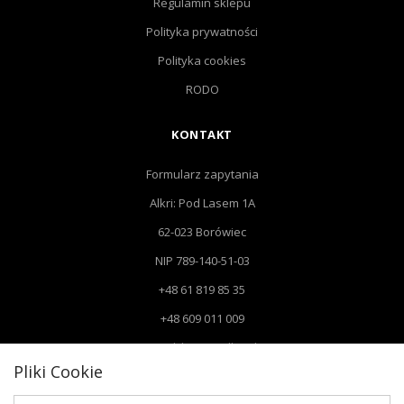
Regulamin sklepu
Polityka prywatności
Polityka cookies
RODO
KONTAKT
Formularz zapytania
Alkri: Pod Lasem 1A
62-023 Borówiec
NIP 789-140-51-03
+48 61 819 85 35
+48 609 011 009
Email: biuro@alkri.pl
Pliki Cookie
Biuro: Pod Lasem 1 A, 62-023 Borówiec